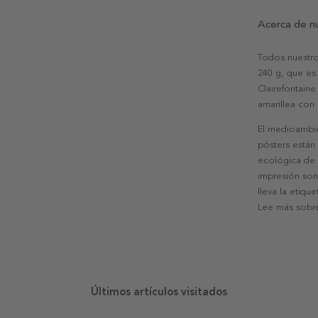
Acerca de n
Todos nuestro
240 g, que es 
Clairefontaine
amarillea con
El medioambie
pósters están
ecológica de l
impresión son
lleva la etiqu
Lee más sobre
Últimos artículos visitados