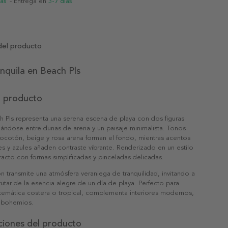
ias
- Entrega en
3-7 días
del producto
nquila en Beach Pls
l producto
h Pls representa una serena escena de playa con dos figuras
jándose entre dunas de arena y un paisaje minimalista. Tonos
ocotón, beige y rosa arena forman el fondo, mientras acentos
tes y azules añaden contraste vibrante. Renderizado en un estilo
cto con formas simplificadas y pinceladas delicadas.
 transmite una atmósfera veraniega de tranquilidad, invitando a
frutar de la esencia alegre de un día de playa. Perfecto para
temática costera o tropical, complementa interiores modernos,
o bohemios.
ciones del producto