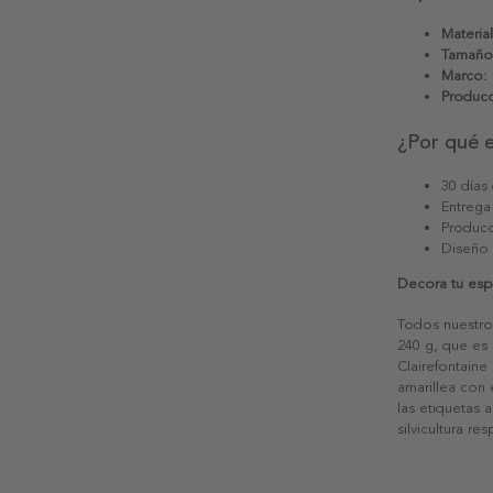
Material
Tamaño
Marco:
Producc
¿Por qué 
30 días
Entrega
Producc
Diseño
Decora tu espa
Todos nuestro
240 g, que es 
Clairefontaine
amarillea con
las etiquetas 
silvicultura re