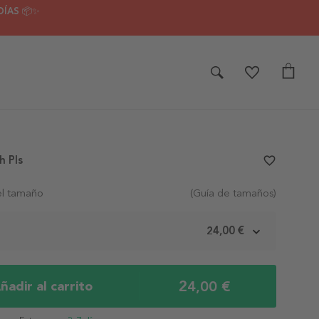
DÍAS 📦✨
h Pls
favorite_border
el tamaño
(Guía de tamaños)
m
24,00 €
24,00 €
ñadir al carrito