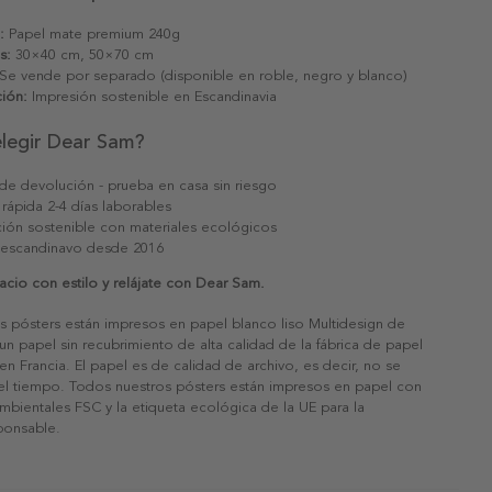
:
Papel mate premium 240g
s:
30×40 cm, 50×70 cm
Se vende por separado (disponible en roble, negro y blanco)
ión:
Impresión sostenible en Escandinavia
elegir Dear Sam?
 de devolución - prueba en casa sin riesgo
 rápida 2-4 días laborables
ión sostenible con materiales ecológicos
 escandinavo desde 2016
cio con estilo y relájate con Dear Sam.
s pósters están impresos en papel blanco liso Multidesign de
un papel sin recubrimiento de alta calidad de la fábrica de papel
 en Francia. El papel es de calidad de archivo, es decir, no se
 el tiempo. Todos nuestros pósters están impresos en papel con
ambientales FSC y la etiqueta ecológica de la UE para la
sponsable.