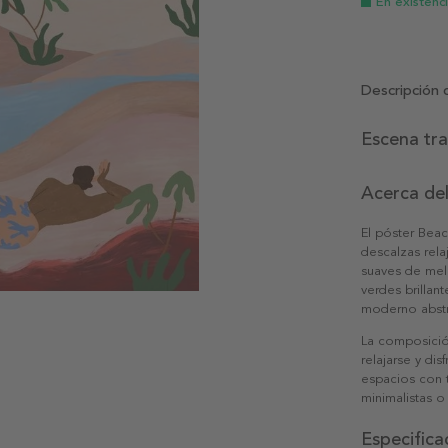
En existenc
Descripción 
Escena tra
Acerca de
El póster Beac
descalzas rela
suaves de mel
verdes brillan
moderno abstra
La composición
relajarse y dis
espacios con 
minimalistas 
Especifica