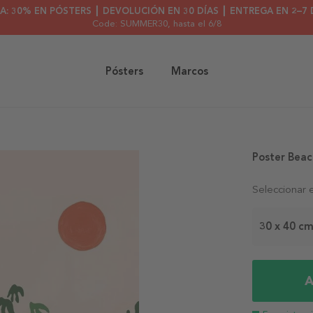
A: 30% EN PÓSTERS ┃ DEVOLUCIÓN EN 30 DÍAS ┃ ENTREGA EN 2–7 
Code: SUMMER30
, hasta el 6/8
Pósters
Marcos
Poster Beac
Seleccionar 
30 x 40 c
A