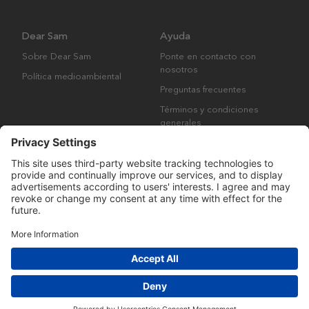
Dear Sam
Ayuda
Sobre Dear Sam
Ponte en contacto con
nosotros
Política medioambiental
Preguntas frecuentes
Términos y condiciones
generales
Derechos de autor © Many Brands AB 2023. Todos los derechos
reservados.