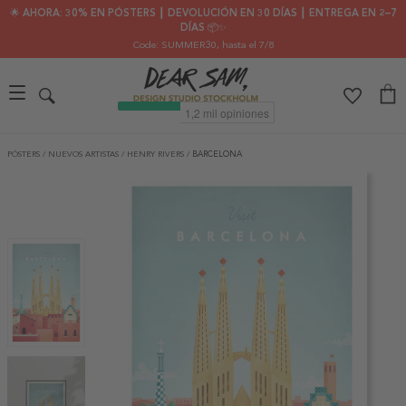
🌟 AHORA: 30% EN PÓSTERS ┃ DEVOLUCIÓN EN 30 DÍAS ┃ ENTREGA EN 2–7
DÍAS 📦✨
Code: SUMMER30
, hasta el 7/8
PÓSTERS
/
NUEVOS ARTISTAS
/
HENRY RIVERS
/
BARCELONA