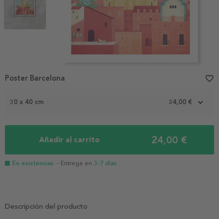
Item
Poster Barcelona
favorite_border
1
of
2
30 x 40 cm
24,00 €
24,00 €
Añadir al carrito
En existencias
- Entrega en
3-7 días
Descripción del producto