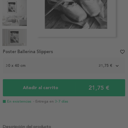
Item
1
Poster Ballerina Slippers
favorite_border
of
5
30 x 40 cm
21,75 €
21,75 €
Añadir al carrito
En existencias
- Entrega en
3-7 días
Descripción del producto