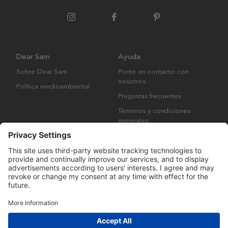
Dear Sam
Ayuda
Sobre Dear Sam
Ponte en contacto con
nosotros
Política medioambiental
Preguntas frecuentes
Términos y condiciones
generales
Derechos de autor © Many Brands AB 2023. Todos los derechos
reservados.