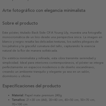
Arte fotográfico con elegancia minimalista
Sobre el producto
Este póster, titulado Back Side Of A Young Lily, muestra una fotografía
monocromática de un lirio desde una perspectiva única. La imagen en
blanco y negro resalta las delicadas texturas, los sutiles pliegues de
los pétalos y la graceful curvatura del tallo, capturando la esencia
natural de la flor de manera sofisticada.
De estética minimalista y refinada, esta obra transmite serenidad y
simplicidad. Ideal para interiores contemporáneos, el póster se integra
perfectamente en espacios modernos o de diseño escandinavo,
creando un ambiente tranquilo y elegante ya sea en un salón,
dormitorio u oficina.
Especificaciones del producto
Material:
Papel mate premium 240g
Tamaños:
21×30 cm (A4), 30×40 cm, 40×50 cm, 50×70 cm,
70×100 cm