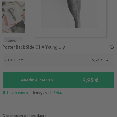
Item
1
Poster Back Side Of A Young Lily
favorite_border
of
4
21 x 30 cm
9,95 €
9,95 €
Añadir al carrito
En existencias
- Entrega en
3-7 días
Descripción del producto