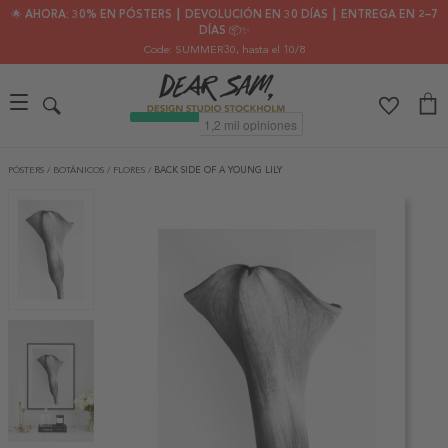
🌟 AHORA: 30% EN PÓSTERS ┃ DEVOLUCIÓN EN 30 DÍAS ┃ ENTREGA EN 2–7
DÍAS 📦✨
Code: SUMMER30
, hasta el 10/8
PÓSTERS
/
BOTÁNICOS
/
FLORES
/
BACK SIDE OF A YOUNG LILY