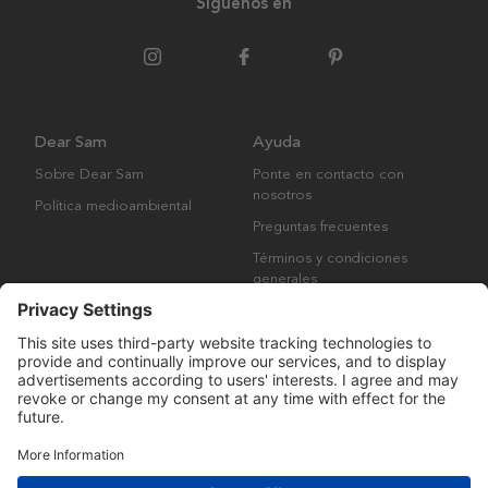
Síguenos en
Dear Sam
Ayuda
Sobre Dear Sam
Ponte en contacto con
nosotros
Política medioambiental
Preguntas frecuentes
Términos y condiciones
generales
Derechos de autor © Many Brands AB 2023. Todos los derechos
reservados.