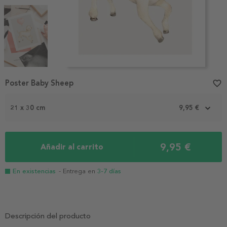
Item
Poster Baby Sheep
favorite_border
1
of
3
21 x 30 cm
9,95 €
9,95 €
Añadir al carrito
En existencias
- Entrega en
3-7 días
Descripción del producto