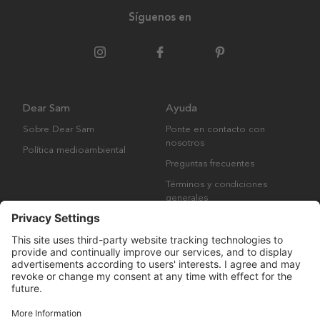
Síguenos en
Dear Sam
Ayuda
Sobre Dear Sam
Ponte en contacto con
nosotros
Política medioambiental
Preguntas frecuentes
Términos y condiciones
generales
Derechos de autor © Many Brands AB 2023. Todos los derechos
reservados.