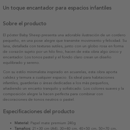
Un toque encantador para espacios infantiles
Sobre el producto
El póster Baby Sheep presenta una adorable ilustración de un cordero
pequeño, en una pose alegre que transmite movimiento y felicidad. Su
lana, detallada con texturas sutiles, junto con un globo rosa en forma
de corazón sujeto por un hilo fino, hacen de esta obra algo único y
encantador. Los tonos pastel y el fondo claro crean un diseño
equilibrado y sereno.
Con su estilo minimalista inspirado en acuarelas, esta obra aporta
calidez y ternura a cualquier espacio. Es ideal para habitaciones
infantiles, guarderías o áreas dedicadas a los más pequeños,
añadiendo un encanto tranquilo y sofisticado. Los colores suaves y la
composición alegre la hacen perfecta para combinar con
decoraciones de tonos neutros o pastel.
Especificaciones del producto
Material:
Papel mate premium 240g
Tamaños:
21×30 cm (A4), 30×40 cm, 40×50 cm, 50×70 cm,