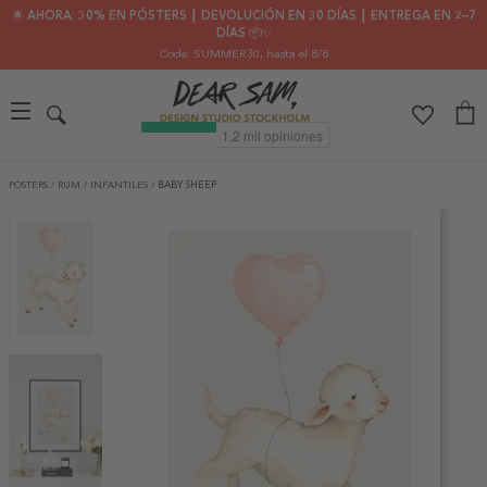
🌟 AHORA: 30% EN PÓSTERS ┃ DEVOLUCIÓN EN 30 DÍAS ┃ ENTREGA EN 2–7
DÍAS 📦✨
Code: SUMMER30
, hasta el 8/8
PÓSTERS
/
RUM
/
INFANTILES
/
BABY SHEEP