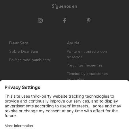
Síguenos en
Dear Sam
Ayuda
Sobre Dear Sam
Ponte en contacto con
nosotros
Política medioambiental
Preguntas frecuentes
Términos y condiciones
generales
Derechos de autor © Many Brands AB 2023. Todos los derechos
reservados.