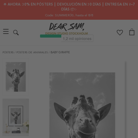
🌟 AHORA: 30% EN PÓSTERS ┃ DEVOLUCIÓN EN 30 DÍAS ┃ ENTREGA EN 2–7
DÍAS 📦✨
Code: SUMMER30
, hasta el 8/8
PÓSTERS
/
PÓSTERS DE ANIMALES
/
BABY GIRAFFE