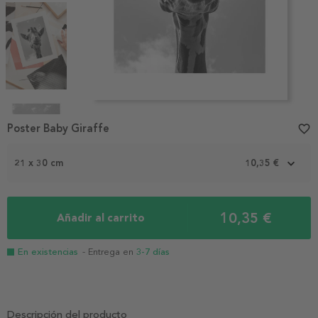
Item
1
Poster Baby Giraffe
favorite_border
of
4
21 x 30 cm
10,35 €
10,35 €
Añadir al carrito
En existencias
- Entrega en
3-7 días
Descripción del producto