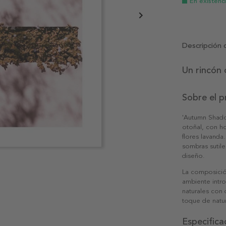
En existenc
Descripción 
Un rincón 
Sobre el 
'Autumn Shadow
otoñal, con h
flores lavanda
sombras sutile
diseño.
La composición
ambiente intro
naturales con 
toque de natur
Especifica