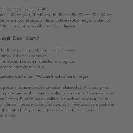
:
Papel mate premium 240g
s:
21×30 cm (A4), 30×40 cm, 40×50 cm, 50×70 cm, 70×100 cm
Se vende por separado (disponible en roble, negro y blanco)
ión:
Impresión sostenible en Escandinavia
elegir Dear Sam?
 de devolución - prueba en casa sin riesgo
 rápida 2-4 días laborables
ión sostenible con materiales ecológicos
 escandinavo desde 2016
quilibrio otoñal con 'Autumn Shadow' en tu hogar.
s pósters están impresos en papel blanco liso Multidesign de
un papel sin recubrimiento de alta calidad de la fábrica de papel
 en Francia. El papel es de calidad de archivo, es decir, no se
 el tiempo. Todos nuestros pósters están impresos en papel con
ambientales FSC y la etiqueta ecológica de la UE para la
sponsable.