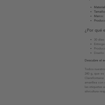
Material
Tamaño
Marco:
Producc
¿Por qué 
30 días
Entrega
Producc
Diseño
Descubre el e
Todos nuestro
240 g, que es 
Clairefontaine
amarillea con
las etiquetas 
silvicultura re