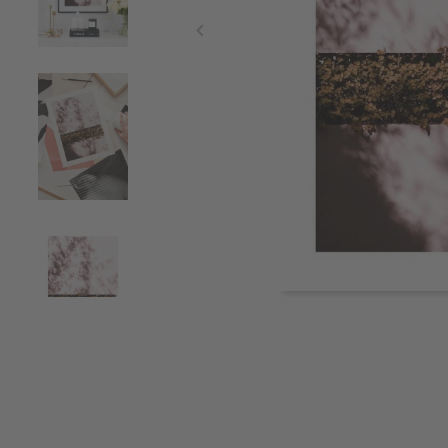
Item
1
of
4