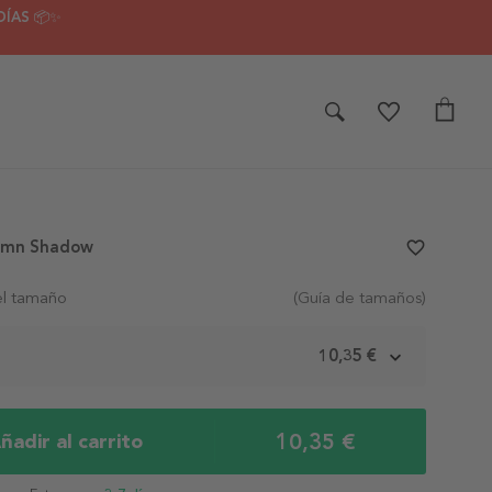
DÍAS 📦✨
umn Shadow
favorite_border
el tamaño
(Guía de tamaños)
m
10,35 €
10,35 €
ñadir al carrito