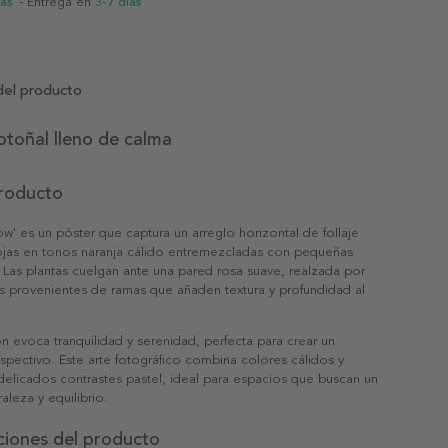
ias
- Entrega en
3-7 días
del producto
otoñal lleno de calma
producto
' es un póster que captura un arreglo horizontal de follaje
ojas en tonos naranja cálido entremezcladas con pequeñas
. Las plantas cuelgan ante una pared rosa suave, realzada por
s provenientes de ramas que añaden textura y profundidad al
 evoca tranquilidad y serenidad, perfecta para crear un
spectivo. Este arte fotográfico combina colores cálidos y
delicados contrastes pastel, ideal para espacios que buscan un
aleza y equilibrio.
ciones del producto