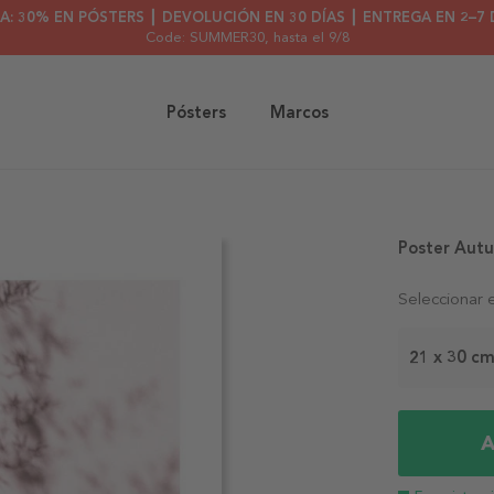
A: 30% EN PÓSTERS ┃ DEVOLUCIÓN EN 30 DÍAS ┃ ENTREGA EN 2–7 
Code: SUMMER30
, hasta el 9/8
Pósters
Marcos
Poster Aut
Seleccionar 
21 x 30 c
A