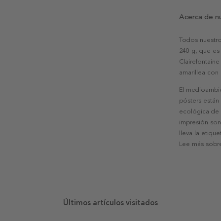
Acerca de n
Todos nuestro
240 g, que es 
Clairefontaine
amarillea con
El medioambie
pósters están
ecológica de l
impresión son
lleva la etiqu
Lee más sobre
Últimos artículos visitados