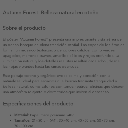
Autumn Forest: Belleza natural en otoño
Sobre el producto
El póster "Autumn Forest" presenta una impresionante vista aérea de
un denso bosque en plena transición otoñal. Las copas de los árboles
forman un mosaico texturizado de colores cálidos, como verdes
apagados, marrones suaves, amarillos cálidos y rojos profundos. La
iluminación natural y los detalles realistas resaltan cada árbol, desde
las hojas vibrantes hasta las ramas desnudas.
Este paisaje sereno y orgánico evoca calma y conexión con la
naturaleza. Ideal para espacios que buscan transmitir tranquilidad y
belleza natural, como salones con tonos neutros, oficinas que deseen
una atmósfera relajante o dormitorios que inviten al descanso.
Especificaciones del producto
Material:
Papel mate premium 240g
Tamaños:
21×30 cm (A4), 30×40 cm, 40×50 cm, 50×70 cm,
70×100 cm