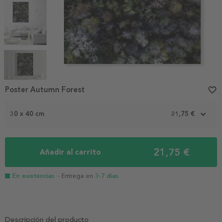
Item
1
Poster Autumn Forest
favorite_border
of
5
30 x 40 cm
21,75 €
21,75 €
Añadir al carrito
En existencias
- Entrega en
3-7 días
Descripción del producto