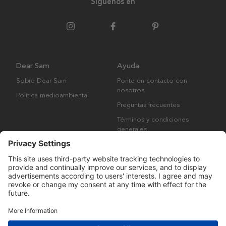
Síguenos en
Dear Sam
Ayuda
Sobre Dear Sam
Ponte en contacto con
nosotros
Política medioambiental
Preguntas frecuentes
Términos y condiciones
generales
Derechos de autor © Many Brands AB 2023. Todos los derechos
reservados.