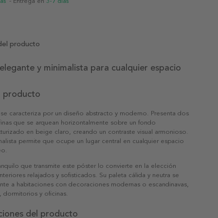
ias
- Entrega en
3-7 días
del producto
elegante y minimalista para cualquier espacio
l producto
 se caracteriza por un diseño abstracto y moderno. Presenta dos
 finas que se arquean horizontalmente sobre un fondo
xturizado en beige claro, creando un contraste visual armonioso.
malista permite que ocupe un lugar central en cualquier espacio
eo.
anquilo que transmite este póster lo convierte en la elección
nteriores relajados y sofisticados. Su paleta cálida y neutra se
ente a habitaciones con decoraciones modernas o escandinavas,
dormitorios y oficinas.
ciones del producto