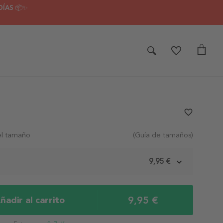
DÍAS 📦✨
favorite_border
el tamaño
(Guía de tamaños)
m
9,95 €
9,95 €
ñadir al carrito