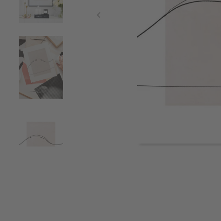
Item
1
of
5