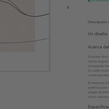
En existenc
Descripción 
Un diseño 
Acerca de
El póster Arch
curvas negras
rectangular te
Su estilo mini
contemporán
El ambiente tr
perfecta para i
adapta fácilm
como salones, 
Especifica