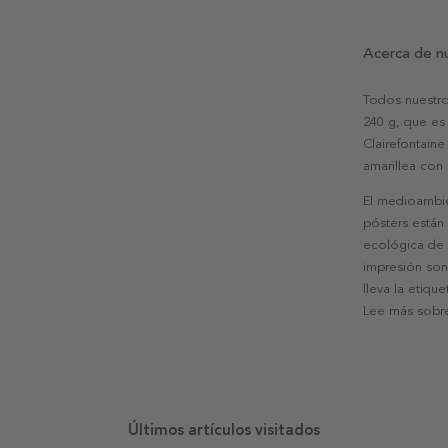
Acerca de n
Todos nuestro
240 g, que es 
Clairefontaine
amarillea con
El medioambie
pósters están
ecológica de l
impresión son
lleva la etiqu
Lee más sobre
Últimos artículos visitados