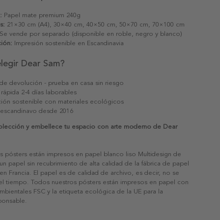
:
Papel mate premium 240g
s:
21×30 cm (A4), 30×40 cm, 40×50 cm, 50×70 cm, 70×100 cm
Se vende por separado (disponible en roble, negro y blanco)
ión:
Impresión sostenible en Escandinavia
elegir Dear Sam?
 de devolución - prueba en casa sin riesgo
 rápida 2-4 días laborables
ión sostenible con materiales ecológicos
 escandinavo desde 2016
olección y embellece tu espacio con arte moderno de Dear
s pósters están impresos en papel blanco liso Multidesign de
un papel sin recubrimiento de alta calidad de la fábrica de papel
 en Francia. El papel es de calidad de archivo, es decir, no se
 el tiempo. Todos nuestros pósters están impresos en papel con
ambientales FSC y la etiqueta ecológica de la UE para la
sponsable.