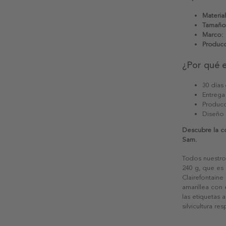
Material
Tamaño
Marco:
Producc
¿Por qué 
30 días
Entrega
Producc
Diseño
Descubre la c
Sam.
Todos nuestro
240 g, que es 
Clairefontaine
amarillea con
las etiquetas 
silvicultura re