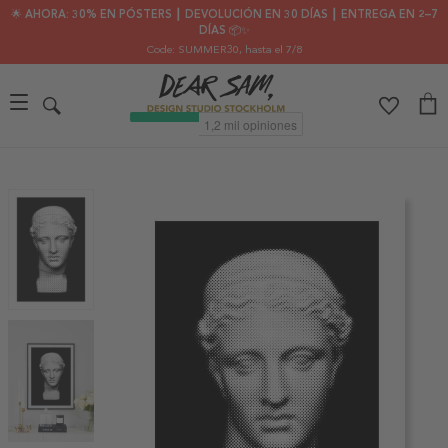
🌟 AHORA: 30% EN PÓSTERS ┃ DEVOLUCIÓN EN 30 DÍAS ┃ ENTREGA EN 2–7
DÍAS 📦✨
Code: SUMMER30
, hasta el 7/8