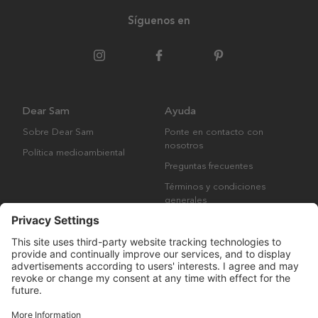
Síguenos en
Dear Sam
Ayuda
Sobre Dear Sam
Ponte en contacto con
nosotros
Política medioambiental
Preguntas frecuentes
Términos y condiciones
generales
Derechos de autor © Many Brands AB 2023. Todos los derechos
reservados.