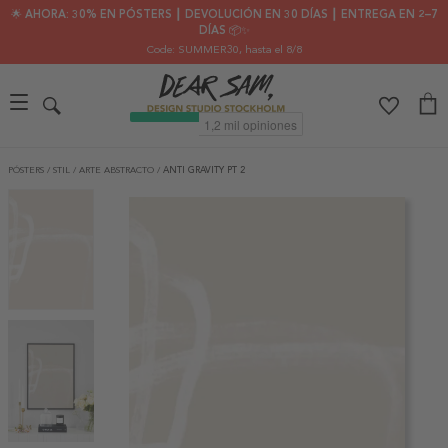
🌟 AHORA: 30% EN PÓSTERS ┃ DEVOLUCIÓN EN 30 DÍAS ┃ ENTREGA EN 2–7
DÍAS 📦✨
Code: SUMMER30
, hasta el 8/8
PÓSTERS
/
STIL
/
ARTE ABSTRACTO
/
ANTI GRAVITY PT 2