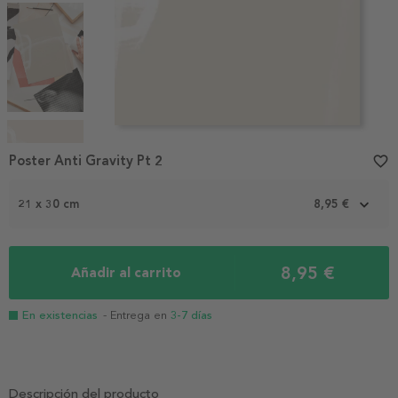
Item
1
Poster Anti Gravity Pt 2
favorite_border
of
4
21 x 30 cm
8,95 €
8,95 €
Añadir al carrito
En existencias
- Entrega en
3-7 días
Descripción del producto