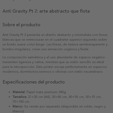
Anti Gravity Pt 2: arte abstracto que flota
Sobre el producto
Anti Gravity Pt 2 presenta un diseño abstracto y minimalista con líneas
blancas que se entrecruzan en el cuadrante superior izquierdo sobre
un fondo suave color beige. Las líneas, de textura semitransparente y
bordes irregulares, crean una sensación orgánica y fluida.
La composición asimétrica y el uso abundante de espacio negativo
transmiten ligereza y calma, mientras que su estilo sencillo es ideal
para la introspección. Este póster encaja perfectamente en espacios
modernos, dormitorios serenos o oficinas con estilo escandinavo.
Especificaciones del producto
Material:
Papel mate premium 240g
Tamaños:
21×30 cm (A4), 30×40 cm, 40×50 cm, 50×70 cm,
70×100 cm
Marco:
Se vende por separado (disponible en roble, negro y
blanco)