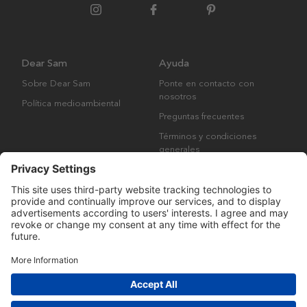
Dear Sam
Ayuda
Sobre Dear Sam
Ponte en contacto con
nosotros
Política medioambiental
Preguntas frecuentes
Términos y condiciones
generales
Derechos de autor © Many Brands AB 2023. Todos los derechos
reservados.