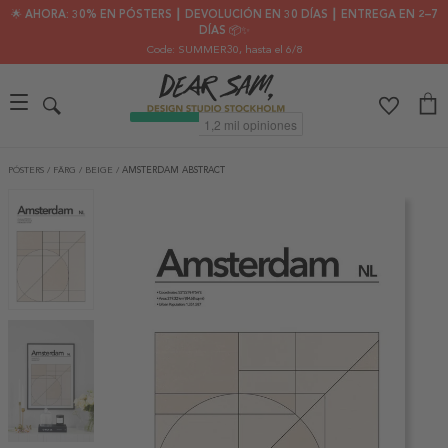
🌟 AHORA: 30% EN PÓSTERS ┃ DEVOLUCIÓN EN 30 DÍAS ┃ ENTREGA EN 2–7
DÍAS 📦✨
Code: SUMMER30
, hasta el 6/8
PÓSTERS
/
FÄRG
/
BEIGE
/
AMSTERDAM ABSTRACT