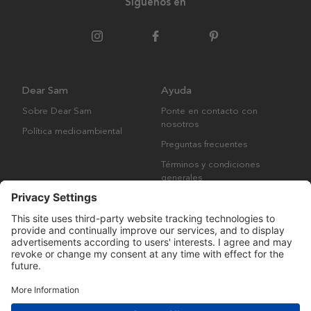
Síguenos en
Dear Sam
Ayuda
Sobre Dear Sam
Ponte en contacto con
nosotros
Política medioambiental
Preguntas frecuentes
Términos y condiciones
generales
Derechos de autor © Many Brands AB 2023. Todos los derechos
reservados.