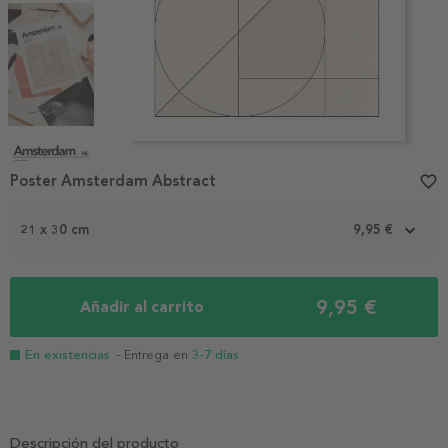
Item
1
Poster Amsterdam Abstract
favorite_border
of
4
21 x 30 cm
9,95 €
9,95 €
Añadir al carrito
En existencias
- Entrega en
3-7 días
Descripción del producto