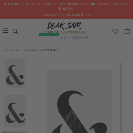
🌟 AHORA: 30% EN PÓSTERS ┃ DEVOLUCIÓN EN 30 DÍAS ┃ ENTREGA EN 2–7
DÍAS 📦✨
Code: SUMMER30
, hasta el 10/8
PÓSTERS
/
STIL
/
MODERNOS
/
AMPERSAND