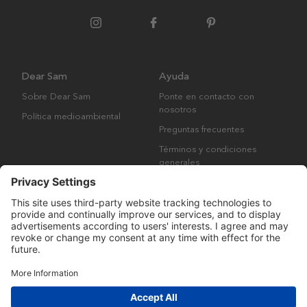
Dear Sam
Ayuda
Sobre Dear Sam
Ponte en contacto con
nosotros
Política medioambiental
Preguntas frecuentes
Términos y condiciones
generales
Derechos de autor © Many Brands AB 2023. Todos los derechos
reservados.