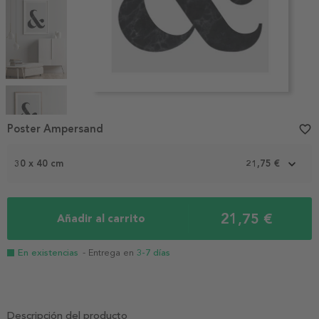
Item
1
Poster Ampersand
favorite_border
of
5
30 x 40 cm
21,75 €
21,75 €
Añadir al carrito
En existencias
- Entrega en
3-7 días
Descripción del producto