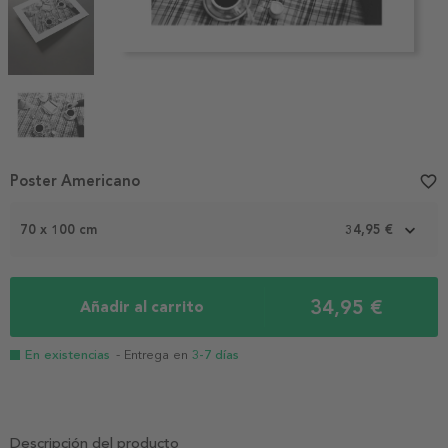
Item
Poster Americano
favorite_border
1
of
70 x 100 cm
34,95 €
4
34,95 €
Añadir al carrito
En existencias
- Entrega en
3-7 días
Descripción del producto