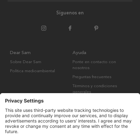
Síguenos en
Dear Sam
Ayuda
Sobre Dear Sam
Ponte en contacto con
nosotros
Política medioambiental
Preguntas frecuentes
Términos y condiciones
generales
Derechos de autor © Many Brands AB 2023. Todos los derechos
reservados.