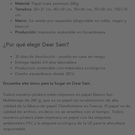
Material:
Papel mate premium 240g
Tamaños:
30×21 cm, 40×30 cm, 50×40 cm, 70×50 cm, 100×70
cm
Marco:
Se vende por separado (disponible en roble, negro y
blanco)
Producción:
Impresión sostenible en Escandinavia
¿Por qué elegir Dear Sam?
30 días de devolución - prueba en casa sin riesgo
Entrega rápida 2-4 días laborables
Producción sostenible con materiales ecológicos
Diseño escandinavo desde 2016
Encuentra arte único para tu hogar en Dear Sam.
Todos nuestros pósters están impresos en papel blanco liso
Multidesign de 240 g, que es un papel sin recubrimiento de alta
calidad de la fábrica de papel Clairefontaine en Francia. El papel es de
calidad de archivo, es decir, no se amarillea con el tiempo. Todos
nuestros pósters están impresos en papel con las etiquetas
ambientales FSC y la etiqueta ecológica de la UE para la silvicultura
responsable.