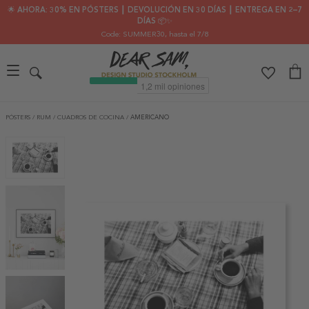
🌟 AHORA: 30% EN PÓSTERS ┃ DEVOLUCIÓN EN 30 DÍAS ┃ ENTREGA EN 2–7
DÍAS 📦✨
Code: SUMMER30
, hasta el 7/8
PÓSTERS
/
RUM
/
CUADROS DE COCINA
/
AMERICANO