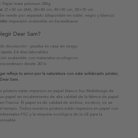
:
Papel mate premium 240g
s:
21×30 cm (A4), 30×40 cm, 40×50 cm, 50×70 cm
Se vende por separado (disponible en roble, negro y blanco)
ión:
Impresión sostenible en Escandinavia
elegir Dear Sam?
 de devolución - prueba en casa sin riesgo
 rápida 2-4 días laborables
ión sostenible con materiales ecológicos
 escandinavo desde 2016
ar refleje tu amor por la naturaleza con este sofisticado póster,
 Dear Sam.
s pósters están impresos en papel blanco liso Multidesign de
un papel sin recubrimiento de alta calidad de la fábrica de papel
 en Francia. El papel es de calidad de archivo, es decir, no se
 el tiempo. Todos nuestros pósters están impresos en papel con
ambientales FSC y la etiqueta ecológica de la UE para la
sponsable.