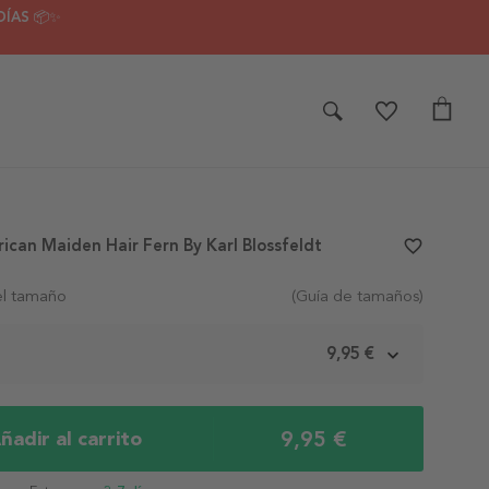
DÍAS 📦✨
ican Maiden Hair Fern By Karl Blossfeldt
favorite_border
el tamaño
(Guía de tamaños)
m
9,95 €
9,95 €
ñadir al carrito