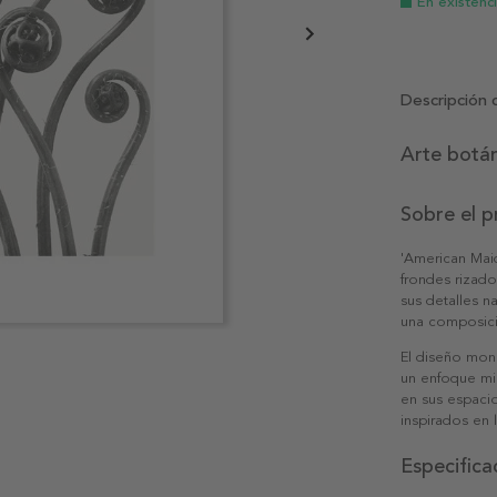
En existenc
Descripción 
Arte botán
Sobre el 
'American Maid
frondes rizad
sus detalles n
una composici
El diseño mon
un enfoque mi
en sus espacio
inspirados en 
Especifica