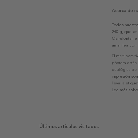
Acerca de n
Todos nuestro
240 g, que es 
Clairefontaine
amarillea con
El medioambie
pósters están
ecológica de l
impresión son
lleva la etiqu
Lee más sobre
Últimos artículos visitados