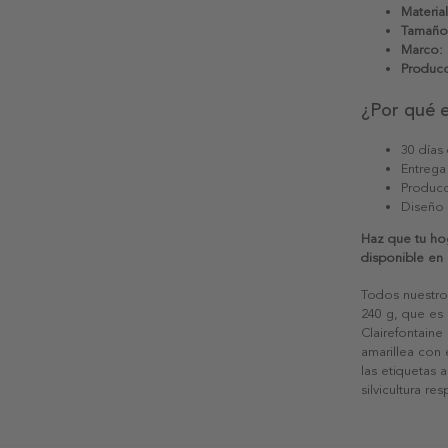
Material
Tamaño
Marco:
Producc
¿Por qué 
30 días
Entrega
Producc
Diseño
Haz que tu hog
disponible en
Todos nuestro
240 g, que es 
Clairefontaine
amarillea con
las etiquetas 
silvicultura re