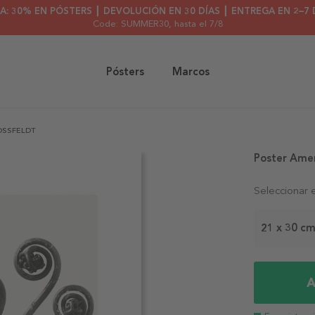
A: 30% EN PÓSTERS ┃ DEVOLUCIÓN EN 30 DÍAS ┃ ENTREGA EN 2–7 
Code: SUMMER30
, hasta el 7/8
Pósters
Marcos
OSSFELDT
Poster Amer
Seleccionar 
21 x 30 c
A