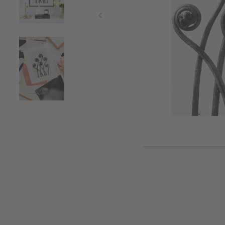
Item
1
of
3