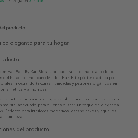
ias
- Entrega en
3-7 días
del producto
ico elegante para tu hogar
producto
en Hair Fern By Karl Blossfeldt' captura un primer plano de los
os del helecho americano Maiden Hair. Este póster destaca por
aturales, mostrando texturas intrincadas y patrones orgánicos en
ón simétrica y armoniosa.
ocromático en blanco y negro combina una estética clásica con
nimalista, adecuado para quienes buscan un toque de elegancia
s. Perfecto para interiores modernos, escandinavos y aquellos
la naturaleza.
ciones del producto