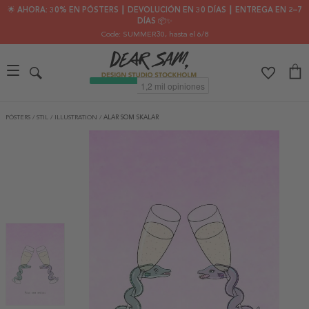
🌟 AHORA: 30% EN PÓSTERS ┃ DEVOLUCIÓN EN 30 DÍAS ┃ ENTREGA EN 2–7
DÍAS 📦✨
Code: SUMMER30
, hasta el 6/8
PÓSTERS
/
STIL
/
ILLUSTRATION
/
ALAR SOM SKALAR