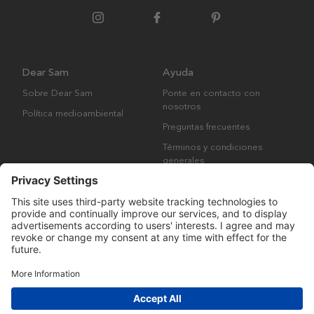
Dear Sam
Ayuda
Sobre Dear Sam
Ponte en contacto con
nosotros
Política medioambiental
Preguntas frecuentes
Términos y condiciones
generales
Derechos de autor © Many Brands AB 2023. Todos los derechos
reservados.