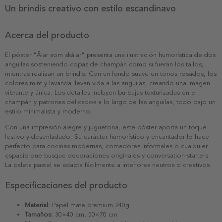
Un brindis creativo con estilo escandinavo
Acerca del producto
El póster "Ålar som skålar" presenta una ilustración humorística de dos
anguilas sosteniendo copas de champán como si fueran los tallos,
mientras realizan un brindis. Con un fondo suave en tonos rosados, los
colores mint y lavanda llevan vida a las anguilas, creando una imagen
vibrante y única. Los detalles incluyen burbujas texturizadas en el
champán y patrones delicados a lo largo de las anguilas, todo bajo un
estilo minimalista y moderno.
Con una impresión alegre y juguetona, este póster aporta un toque
festivo y desenfadado. Su carácter humorístico y encantador lo hace
perfecto para cocinas modernas, comedores informales o cualquier
espacio que busque decoraciones originales y conversation-starters.
La paleta pastel se adapta fácilmente a interiores neutros o creativos.
Especificaciones del producto
Material:
Papel mate premium 240g
Tamaños:
30×40 cm, 50×70 cm