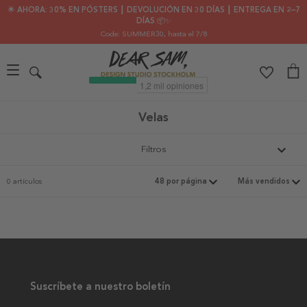
🌟 AHORA: 30% EN PÓSTERS ┃ DEVOLUCIÓN EN 30 DÍAS ┃ ENTREGA EN 2–7
DÍAS 📦✨
Code: SUMMER30
, hasta el 7/8
Velas
Filtros
0 artículos
Suscríbete a nuestro boletín