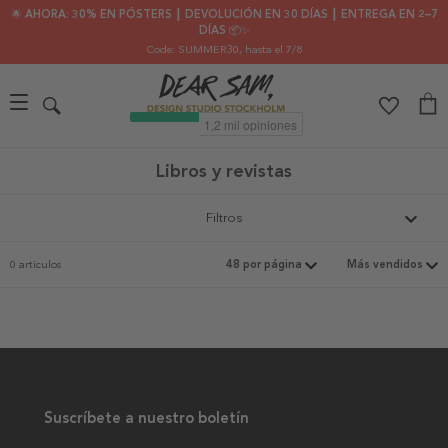
🌟 AHORA: 30% EN PÓSTERS ┃ DEVOLUCIÓN EN 30 DÍAS ┃ ENTREGA EN 2–7
DÍAS 📦✨
Code: SUMMER30
, hasta el 7/8
Libros y revistas
Filtros
0 artículos
Suscríbete a nuestro boletín