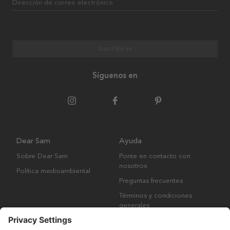
Dirección de correo electrónico
Suscribirse
Síguenos en
Dear Sam
Ayuda
Sobre Dear Sam
Ponte en contacto con
nosotros
Política medioambiental
Preguntas frecuentes
Términos y condiciones
generales