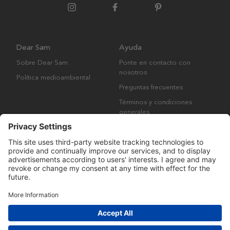
Dear Sam
Ayuda
Sobre Dear Sam
Ponte en contacto con
nosotros
Política medioambiental
Preguntas frecuentes
Términos y condiciones
generales
Derechos de autor © Many Brands AB 2023. Todos los derechos
reservados.