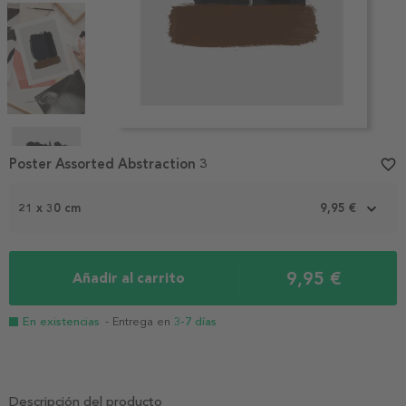
Item
1
Poster Assorted Abstraction 3
favorite_border
of
4
21 x 30 cm
9,95 €
9,95 €
Añadir al carrito
En existencias
- Entrega en
3-7 días
Descripción del producto