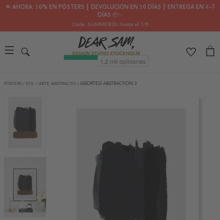
🌟 AHORA: 30% EN PÓSTERS ┃ DEVOLUCIÓN EN 30 DÍAS ┃ ENTREGA EN 2–7
DÍAS 📦✨
Code: SUMMER30
, hasta el 7/8
PÓSTERS
/
STIL
/
ARTE ABSTRACTO
/
ASSORTED ABSTRACTION 3