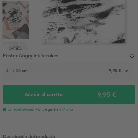
Item
1
Poster Angry Ink Strokes
favorite_border
of
4
21 x 30 cm
9,95 €
9,95 €
Añadir al carrito
En existencias
- Entrega en
3-7 días
Descripción del producto