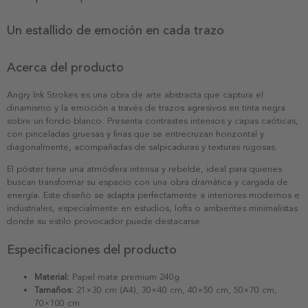
Un estallido de emoción en cada trazo
Acerca del producto
Angry Ink Strokes es una obra de arte abstracta que captura el
dinamismo y la emoción a través de trazos agresivos en tinta negra
sobre un fondo blanco. Presenta contrastes intensos y capas caóticas,
con pinceladas gruesas y finas que se entrecruzan horizontal y
diagonalmente, acompañadas de salpicaduras y texturas rugosas.
El póster tiene una atmósfera intensa y rebelde, ideal para quienes
buscan transformar su espacio con una obra dramática y cargada de
energía. Este diseño se adapta perfectamente a interiores modernos e
industriales, especialmente en estudios, lofts o ambientes minimalistas
donde su estilo provocador puede destacarse.
Especificaciones del producto
Material:
Papel mate premium 240g
Tamaños:
21×30 cm (A4), 30×40 cm, 40×50 cm, 50×70 cm,
70×100 cm