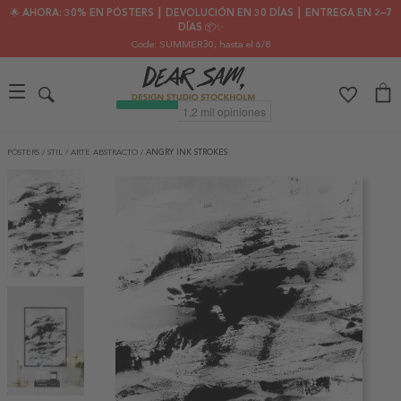
🌟 AHORA: 30% EN PÓSTERS ┃ DEVOLUCIÓN EN 30 DÍAS ┃ ENTREGA EN 2–7
DÍAS 📦✨
Code: SUMMER30
, hasta el 6/8
PÓSTERS
/
STIL
/
ARTE ABSTRACTO
/
ANGRY INK STROKES