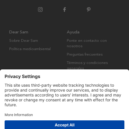
Dear Sam
Ayuda
Sobre Dear Sam
Ponte en contacto con
nosotros
Política medioambiental
Preguntas frecuentes
Términos y condiciones
generales
Derechos de autor © Many Brands AB 2023. Todos los derechos
reservados.