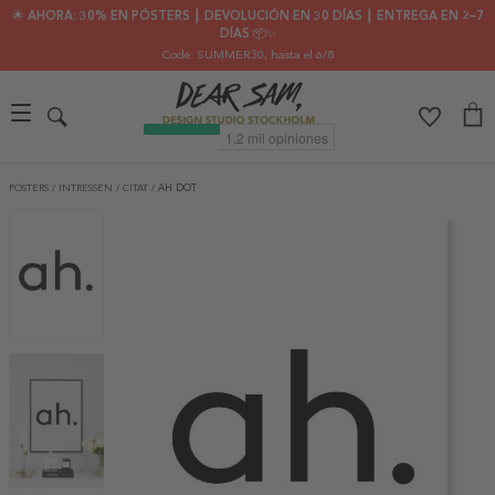
🌟 AHORA: 30% EN PÓSTERS ┃ DEVOLUCIÓN EN 30 DÍAS ┃ ENTREGA EN 2–7
DÍAS 📦✨
Code: SUMMER30
, hasta el 6/8
PÓSTERS
/
INTRESSEN
/
CITAT
/
AH DOT