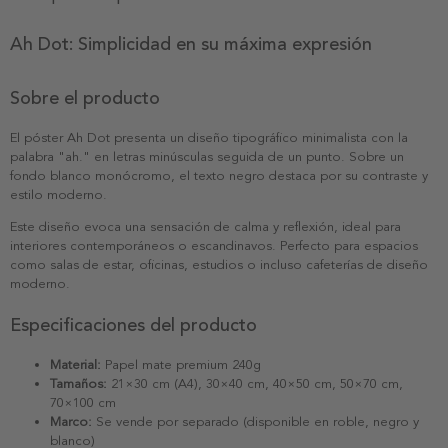
Ah Dot: Simplicidad en su máxima expresión
Sobre el producto
El póster Ah Dot presenta un diseño tipográfico minimalista con la
palabra "ah." en letras minúsculas seguida de un punto. Sobre un
fondo blanco monócromo, el texto negro destaca por su contraste y
estilo moderno.
Este diseño evoca una sensación de calma y reflexión, ideal para
interiores contemporáneos o escandinavos. Perfecto para espacios
como salas de estar, oficinas, estudios o incluso cafeterías de diseño
moderno.
Especificaciones del producto
Material:
Papel mate premium 240g
Tamaños:
21×30 cm (A4), 30×40 cm, 40×50 cm, 50×70 cm,
70×100 cm
Marco:
Se vende por separado (disponible en roble, negro y
blanco)