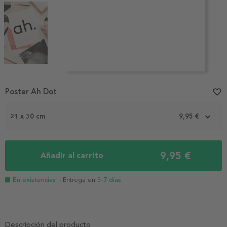
Item
1
Poster Ah Dot
favorite_border
of
4
21 x 30 cm
9,95 €
9,95 €
Añadir al carrito
En existencias
- Entrega en
3-7 días
Descripción del producto