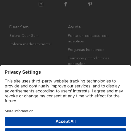
Dear Sam
Ayuda
Sobre Dear Sam
Ponte en contacto con
nosotros
Política medioambiental
Preguntas frecuentes
Términos y condiciones
generales
Derechos de autor © Many Brands AB 2023. Todos los derechos
reservados.