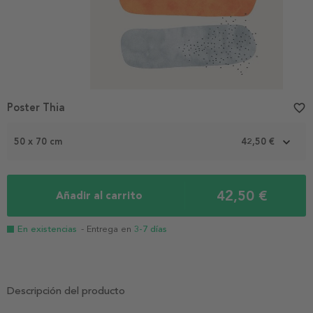
Poster Thia
favorite_border
50 x 70 cm
42,50 €
42,50 €
Añadir al carrito
En existencias
- Entrega en
3-7 días
Descripción del producto