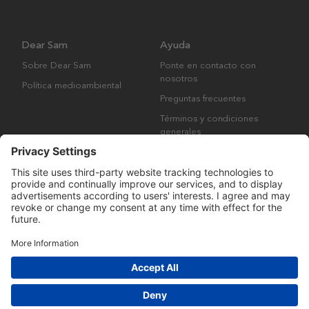
Dear Sam
Ayuda
Sobre Dear Sam
Ponte en contacto con
nosotros
Política medioambiental
Preguntas frecuentes
Términos y condiciones
generales
Derechos de autor © Many Brands AB 2023. Todos los derechos
reservados.