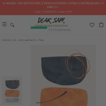
🌟 AHORA: 30% EN PÓSTERS ┃ DEVOLUCIÓN EN 30 DÍAS ┃ ENTREGA EN 2–7
DÍAS 📦✨
Code: SUMMER30
, hasta el 8/8
PÓSTERS
/
STIL
/
ARTE ABSTRACTO
/
THIA