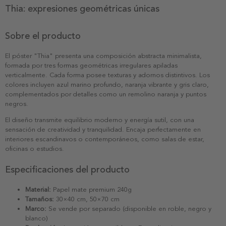
Thia: expresiones geométricas únicas
Sobre el producto
El póster "Thia" presenta una composición abstracta minimalista,
formada por tres formas geométricas irregulares apiladas
verticalmente. Cada forma posee texturas y adornos distintivos. Los
colores incluyen azul marino profundo, naranja vibrante y gris claro,
complementados por detalles como un remolino naranja y puntos
negros.
El diseño transmite equilibrio moderno y energía sutil, con una
sensación de creatividad y tranquilidad. Encaja perfectamente en
interiores escandinavos o contemporáneos, como salas de estar,
oficinas o estudios.
Especificaciones del producto
Material:
Papel mate premium 240g
Tamaños:
30×40 cm, 50×70 cm
Marco:
Se vende por separado (disponible en roble, negro y
blanco)