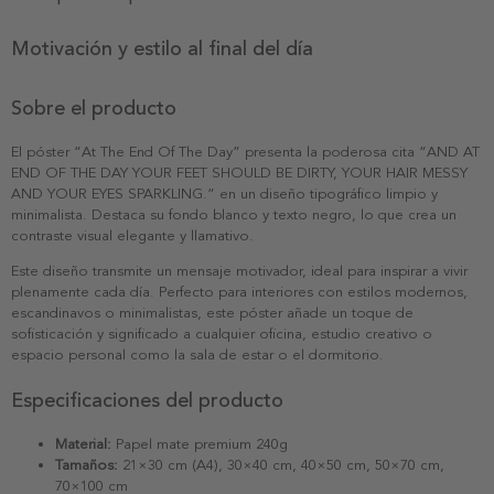
Motivación y estilo al final del día
Sobre el producto
El póster “At The End Of The Day” presenta la poderosa cita “AND AT
END OF THE DAY YOUR FEET SHOULD BE DIRTY, YOUR HAIR MESSY
AND YOUR EYES SPARKLING.” en un diseño tipográfico limpio y
minimalista. Destaca su fondo blanco y texto negro, lo que crea un
contraste visual elegante y llamativo.
Este diseño transmite un mensaje motivador, ideal para inspirar a vivir
plenamente cada día. Perfecto para interiores con estilos modernos,
escandinavos o minimalistas, este póster añade un toque de
sofisticación y significado a cualquier oficina, estudio creativo o
espacio personal como la sala de estar o el dormitorio.
Especificaciones del producto
Material:
Papel mate premium 240g
Tamaños:
21×30 cm (A4), 30×40 cm, 40×50 cm, 50×70 cm,
70×100 cm