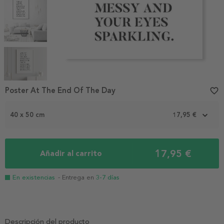
Item
1
Poster At The End Of The Day
favorite_border
of
5
40 x 50 cm
17,95 €
17,95 €
Añadir al carrito
En existencias
- Entrega en
3-7 días
Descripción del producto