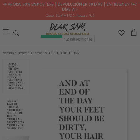
🌟 AHORA: 30% EN PÓSTERS ┃ DEVOLUCIÓN EN 30 DÍAS ┃ ENTREGA EN 2–7
DÍAS 📦✨
Code: SUMMER30
, hasta el 9/8
PÓSTERS
/
INTRESSEN
/
CITAT
/
AT THE END OF THE DAY