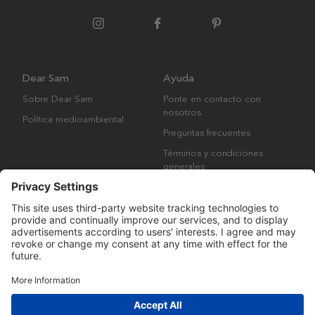
Dear Sam
Ayuda
Sobre Dear Sam
Ponte en contacto con
nosotros
Política medioambiental
Preguntas frecuentes
Términos y condiciones
generales
Derechos de autor © Many Brands AB 2023. Todos los derechos
reservados.