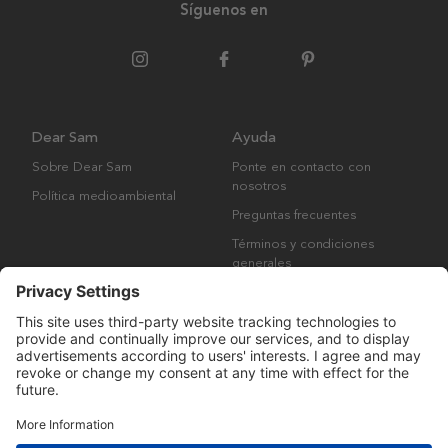
Síguenos en
Dear Sam
Ayuda
Sobre Dear Sam
Ponte en contacto con
nosotros
Política medioambiental
Preguntas frecuentes
Términos y condiciones
generales
Derechos de autor © Many Brands AB 2023. Todos los derechos
reservados.