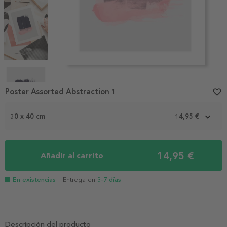
Item
1
Poster Assorted Abstraction 1
favorite_border
of
4
30 x 40 cm
14,95 €
14,95 €
Añadir al carrito
En existencias
- Entrega en
3-7 días
Descripción del producto