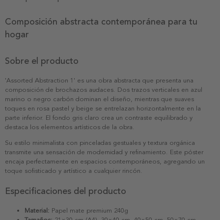
Composición abstracta contemporánea para tu
hogar
Sobre el producto
'Assorted Abstraction 1' es una obra abstracta que presenta una
composición de brochazos audaces. Dos trazos verticales en azul
marino o negro carbón dominan el diseño, mientras que suaves
toques en rosa pastel y beige se entrelazan horizontalmente en la
parte inferior. El fondo gris claro crea un contraste equilibrado y
destaca los elementos artísticos de la obra.
Su estilo minimalista con pinceladas gestuales y textura orgánica
transmite una sensación de modernidad y refinamiento. Este póster
encaja perfectamente en espacios contemporáneos, agregando un
toque sofisticado y artístico a cualquier rincón.
Especificaciones del producto
Material:
Papel mate premium 240g
Tamaños:
21×30 cm (A4), 30×40 cm, 40×50 cm, 50×70 cm