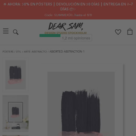
🌟 AHORA: 30% EN PÓSTERS ┃ DEVOLUCIÓN EN 30 DÍAS ┃ ENTREGA EN 2–7
DÍAS 📦✨
Code: SUMMER30
, hasta el 8/8
PÓSTERS
/
STIL
/
ARTE ABSTRACTO
/
ASSORTED ABSTRACTION 1