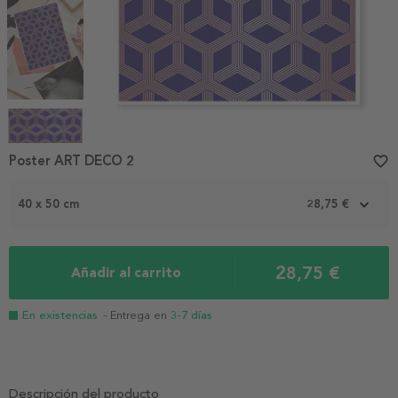
Item
1
Poster ART DECO 2
favorite_border
of
4
40 x 50 cm
28,75 €
28,75 €
Añadir al carrito
En existencias
- Entrega en
3-7 días
Descripción del producto