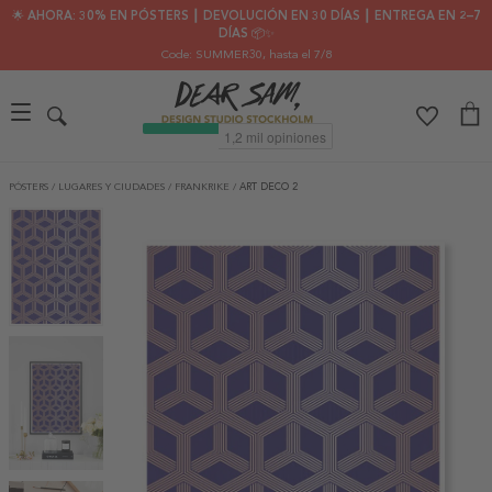
🌟 AHORA: 30% EN PÓSTERS ┃ DEVOLUCIÓN EN 30 DÍAS ┃ ENTREGA EN 2–7
DÍAS 📦✨
Code: SUMMER30
, hasta el 7/8
PÓSTERS
/
LUGARES Y CIUDADES
/
FRANKRIKE
/
ART DECO 2