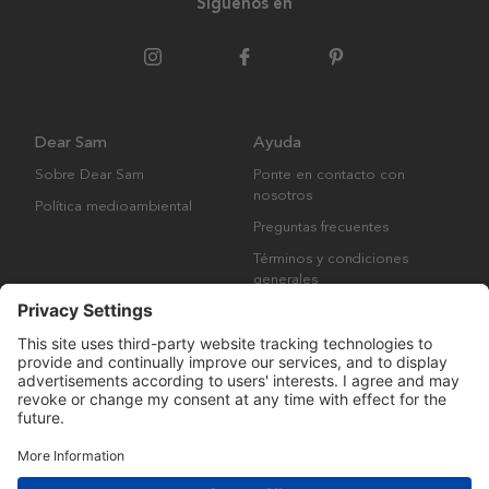
Síguenos en
Dear Sam
Ayuda
Sobre Dear Sam
Ponte en contacto con
nosotros
Política medioambiental
Preguntas frecuentes
Términos y condiciones
generales
Derechos de autor © Many Brands AB 2023. Todos los derechos
reservados.