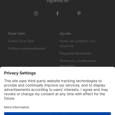
Síguenos en
Dear Sam
Ayuda
Sobre Dear Sam
Ponte en contacto con
nosotros
Política medioambiental
Preguntas frecuentes
Términos y condiciones
generales
Derechos de autor © Many Brands AB 2023. Todos los derechos
reservados.