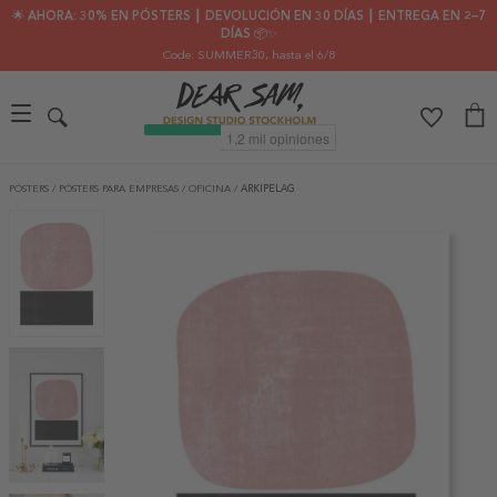
🌟 AHORA: 30% EN PÓSTERS ┃ DEVOLUCIÓN EN 30 DÍAS ┃ ENTREGA EN 2–7
DÍAS 📦✨
Code: SUMMER30
, hasta el 6/8
PÓSTERS
/
PÓSTERS PARA EMPRESAS
/
OFICINA
/
ARKIPELAG