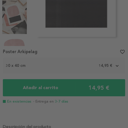
Item
1
Poster Arkipelag
favorite_border
of
5
30 x 40 cm
14,95 €
14,95 €
Añadir al carrito
En existencias
- Entrega en
3-7 días
Descripción del producto