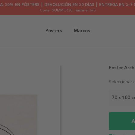
A: 30% EN PÓSTERS ┃ DEVOLUCIÓN EN 30 DÍAS ┃ ENTREGA EN 2–7 
Code: SUMMER30
, hasta el 6/8
Pósters
Marcos
Poster Arch
Seleccionar 
70 x 100 
A