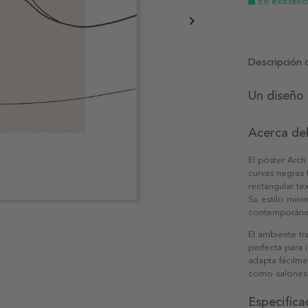
En existenc
Descripción 
Un diseño 
Acerca de
El póster Arch
curvas negras
rectangular te
Su estilo mini
contemporán
El ambiente tr
perfecta para i
adapta fácilm
como salones, 
Especifica