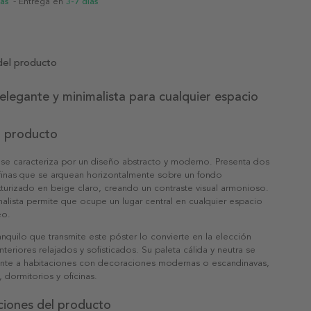
ias
- Entrega en
3-7 días
del producto
elegante y minimalista para cualquier espacio
l producto
 se caracteriza por un diseño abstracto y moderno. Presenta dos
 finas que se arquean horizontalmente sobre un fondo
xturizado en beige claro, creando un contraste visual armonioso.
malista permite que ocupe un lugar central en cualquier espacio
eo.
anquilo que transmite este póster lo convierte en la elección
nteriores relajados y sofisticados. Su paleta cálida y neutra se
ente a habitaciones con decoraciones modernas o escandinavas,
dormitorios y oficinas.
ciones del producto