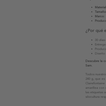
Material
Tamaño
Marco:
Producc
¿Por qué 
30 días
Entrega
Producc
Diseño
Descubre la c
Sam.
Todos nuestro
240 g, que es 
Clairefontaine
amarillea con
las etiquetas 
silvicultura re