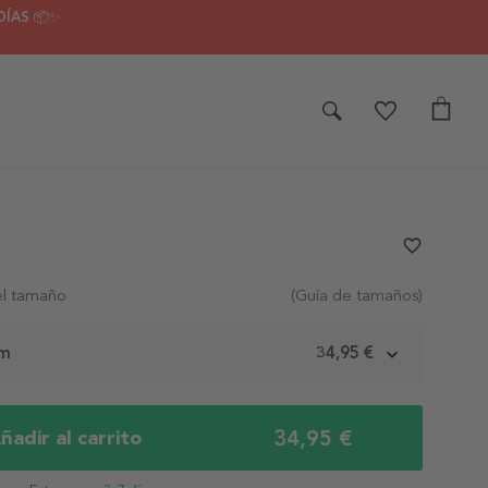
DÍAS 📦✨
favorite_border
el tamaño
(Guía de tamaños)
cm
34,95 €
34,95 €
ñadir al carrito