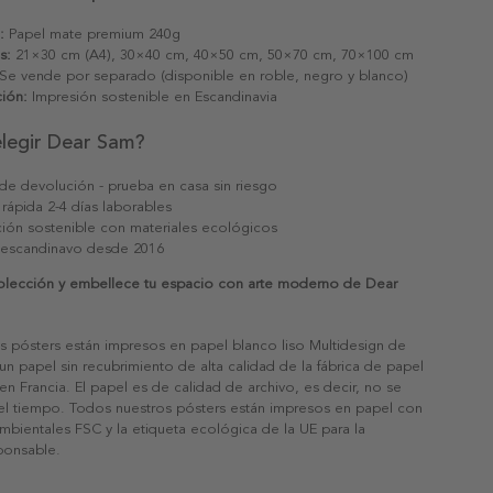
:
Papel mate premium 240g
s:
21×30 cm (A4), 30×40 cm, 40×50 cm, 50×70 cm, 70×100 cm
Se vende por separado (disponible en roble, negro y blanco)
ión:
Impresión sostenible en Escandinavia
elegir Dear Sam?
 de devolución - prueba en casa sin riesgo
 rápida 2-4 días laborables
ión sostenible con materiales ecológicos
 escandinavo desde 2016
olección y embellece tu espacio con arte moderno de Dear
s pósters están impresos en papel blanco liso Multidesign de
un papel sin recubrimiento de alta calidad de la fábrica de papel
 en Francia. El papel es de calidad de archivo, es decir, no se
 el tiempo. Todos nuestros pósters están impresos en papel con
ambientales FSC y la etiqueta ecológica de la UE para la
sponsable.