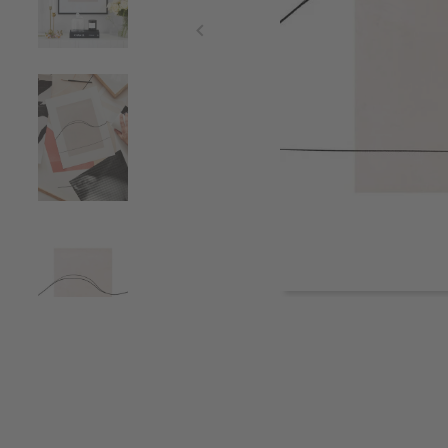
Item
1
of
5