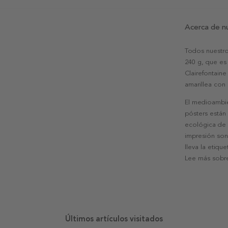
Acerca de n
Todos nuestro
240 g, que es 
Clairefontaine
amarillea con
El medioambie
pósters están
ecológica de l
impresión son
lleva la etiqu
Lee más sobre
Últimos artículos visitados