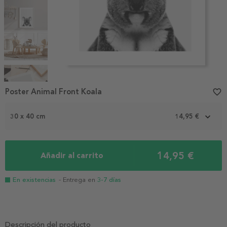
Item
1
Poster Animal Front Koala
favorite_border
of
5
30 x 40 cm
14,95 €
14,95 €
Añadir al carrito
En existencias
- Entrega en
3-7 días
Descripción del producto