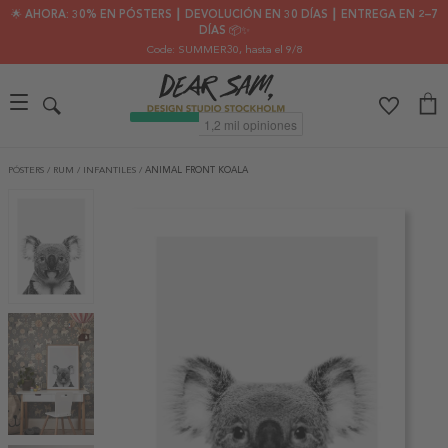
🌟 AHORA: 30% EN PÓSTERS ┃ DEVOLUCIÓN EN 30 DÍAS ┃ ENTREGA EN 2–7
DÍAS 📦✨
Code: SUMMER30
, hasta el 9/8
PÓSTERS
/
RUM
/
INFANTILES
/
ANIMAL FRONT KOALA