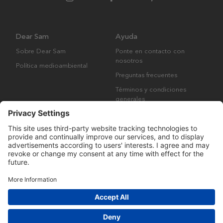
Dear Sam
Ayuda
Sobre Dear Sam
Ponte en contacto con
nosotros
Política medioambiental
Preguntas frecuentes
Términos y condiciones
generales
Derechos de autor © Many Brands AB 2023. Todos los derechos
reservados.