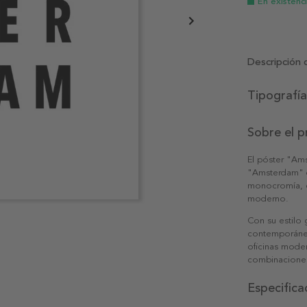
En existenc
Descripción 
Tipografí
Sobre el 
El póster "Ams
"Amsterdam" di
monocromía, co
moderno.
Con su estilo 
contemporáneo 
oficinas moder
combinaciones
Especifica