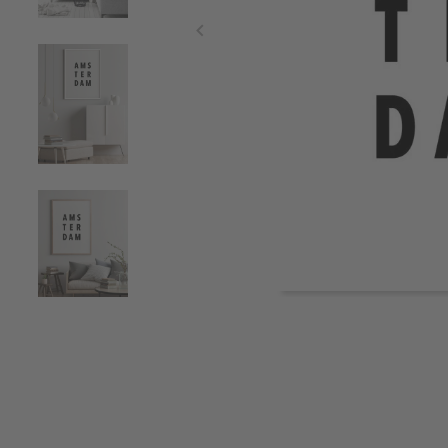
Item
1
of
4