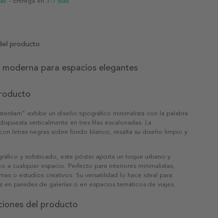
ias
- Entrega en
3-7 días
del producto
a moderna para espacios elegantes
producto
terdam" exhibe un diseño tipográfico minimalista con la palabra
spuesta verticalmente en tres filas escalonadas. La
n letras negras sobre fondo blanco, resalta su diseño limpio y
gráfico y sofisticado, este póster aporta un toque urbano y
a cualquier espacio. Perfecto para interiores minimalistas,
nas o estudios creativos. Su versatilidad lo hace ideal para
 en paredes de galerías o en espacios temáticos de viajes.
ciones del producto