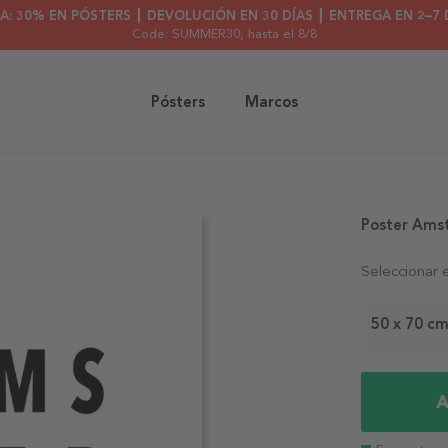
A: 30% EN PÓSTERS ┃ DEVOLUCIÓN EN 30 DÍAS ┃ ENTREGA EN 2–7 
Code: SUMMER30
, hasta el 8/8
Pósters
Marcos
Poster Ams
Seleccionar 
50 x 70 c
A