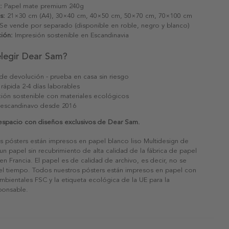
:
Papel mate premium 240g
s:
21×30 cm (A4), 30×40 cm, 40×50 cm, 50×70 cm, 70×100 cm
Se vende por separado (disponible en roble, negro y blanco)
ión:
Impresión sostenible en Escandinavia
elegir Dear Sam?
 de devolución - prueba en casa sin riesgo
 rápida 2-4 días laborables
ión sostenible con materiales ecológicos
 escandinavo desde 2016
 espacio con diseños exclusivos de Dear Sam.
s pósters están impresos en papel blanco liso Multidesign de
un papel sin recubrimiento de alta calidad de la fábrica de papel
 en Francia. El papel es de calidad de archivo, es decir, no se
 el tiempo. Todos nuestros pósters están impresos en papel con
ambientales FSC y la etiqueta ecológica de la UE para la
sponsable.