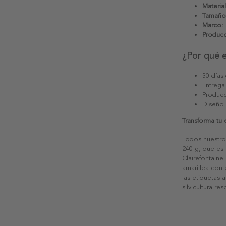
Material
Tamaño
Marco:
Producc
¿Por qué 
30 días
Entrega
Producc
Diseño
Transforma tu
Todos nuestro
240 g, que es 
Clairefontaine
amarillea con
las etiquetas 
silvicultura re