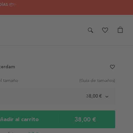
DÍAS 📦✨
terdam
favorite_border
el tamaño
(Guía de tamaños)
m
38,00 €
38,00 €
ñadir al carrito