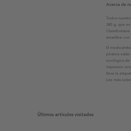
Acerca de n
Todos nuestro
240 g, que es 
Clairefontaine
amarillea con
El medioambie
pósters están
ecológica de l
impresión son
lleva la etiqu
Lee más sobre
Últimos artículos visitados