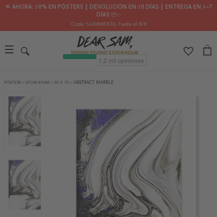
🌟 AHORA: 30% EN PÓSTERS ┃ DEVOLUCIÓN EN 30 DÍAS ┃ ENTREGA EN 2–7
DÍAS 📦✨
Code: SUMMER30
, hasta el 8/8
PÓSTERS
/
STORLEKAR
/
50 X 70
/
ABSTRACT MARBLE