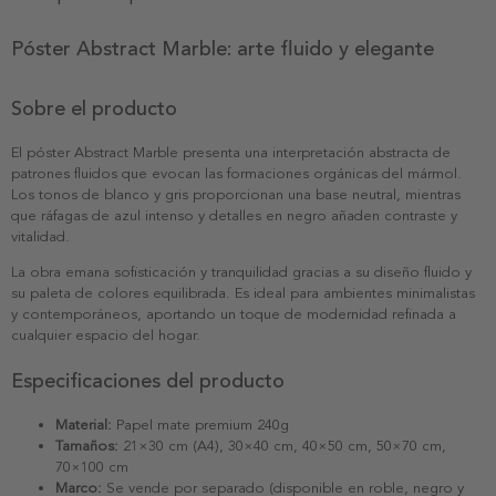
Póster Abstract Marble: arte fluido y elegante
Sobre el producto
El póster Abstract Marble presenta una interpretación abstracta de
patrones fluidos que evocan las formaciones orgánicas del mármol.
Los tonos de blanco y gris proporcionan una base neutral, mientras
que ráfagas de azul intenso y detalles en negro añaden contraste y
vitalidad.
La obra emana sofisticación y tranquilidad gracias a su diseño fluido y
su paleta de colores equilibrada. Es ideal para ambientes minimalistas
y contemporáneos, aportando un toque de modernidad refinada a
cualquier espacio del hogar.
Especificaciones del producto
Material:
Papel mate premium 240g
Tamaños:
21×30 cm (A4), 30×40 cm, 40×50 cm, 50×70 cm,
70×100 cm
Marco:
Se vende por separado (disponible en roble, negro y