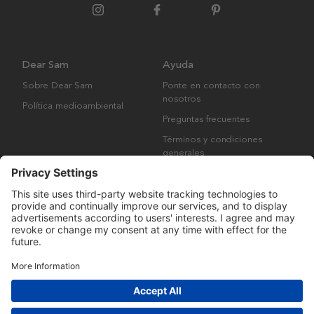
Dear Sam
Ayuda
Sobre Dear Sam
Ponte en contacto con
nosotros
Política medioambiental
Preguntas frecuentes
Términos y condiciones
generales
Derechos de autor © Many Brands AB 2023. Todos los derechos
reservados.