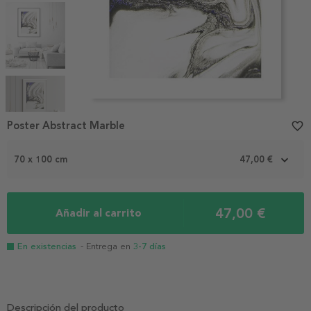
Item
Poster Abstract Marble
favorite_border
1
of
5
70 x 100 cm
47,00 €
47,00 €
Añadir al carrito
En existencias
- Entrega en
3-7 días
Descripción del producto