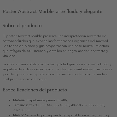
Póster Abstract Marble: arte fluido y elegante
Sobre el producto
El póster Abstract Marble presenta una interpretación abstracta de
patrones fluidos que evocan las formaciones orgánicas del mármol.
Los tonos de blanco y gris proporcionan una base neutral, mientras
que ráfagas de azul intenso y detalles en negro añaden contraste y
vitalidad.
La obra emana sofisticación y tranquilidad gracias a su diseño fluido y
su paleta de colores equilibrada. Es ideal para ambientes minimalistas
y contemporáneos, aportando un toque de modernidad refinada a
cualquier espacio del hogar.
Especificaciones del producto
Material:
Papel mate premium 240g
Tamaños:
21×30 cm (A4), 30×40 cm, 40×50 cm, 50×70 cm,
70×100 cm
Marco:
Se vende por separado (disponible en roble, negro y