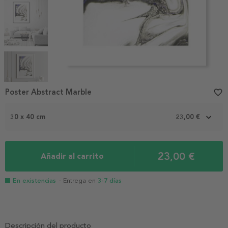
Item
1
Poster Abstract Marble
favorite_border
of
5
30 x 40 cm
23,00 €
23,00 €
Añadir al carrito
En existencias
- Entrega en
3-7 días
Descripción del producto