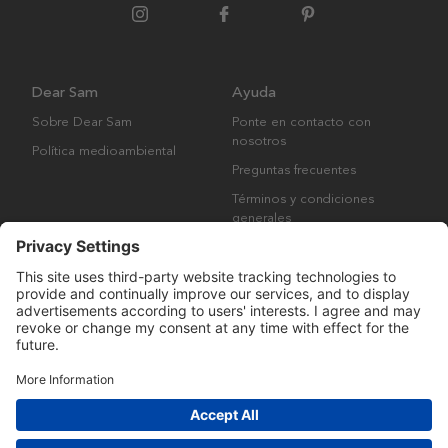
Dear Sam
Ayuda
Sobre Dear Sam
Ponte en contacto con
nosotros
Política medioambiental
Preguntas frecuentes
Términos y condiciones
generales
Derechos de autor © Many Brands AB 2023. Todos los derechos
reservados.