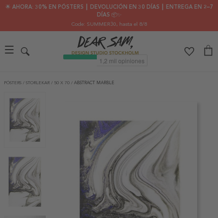
🌟 AHORA: 30% EN PÓSTERS ┃ DEVOLUCIÓN EN 30 DÍAS ┃ ENTREGA EN 2–7
DÍAS 📦✨
Code: SUMMER30
, hasta el 8/8
PÓSTERS
/
STORLEKAR
/
50 X 70
/
ABSTRACT MARBLE